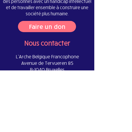
des personnes avec un handicap intellectuel
et de travailler ensemble à construire une
société plus humaine.
Faire un don
Nous contacter
L'Arche Belgique Francophone
Avenue de Tervueren 85
B-1040 Bruxelles
info@larche.be
Liens utiles
Crédit photos
Mentions légales
Politique de confidentialité