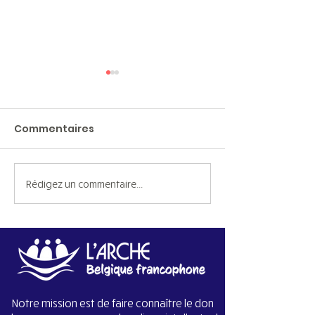
Commentaires
Rédigez un commentaire...
L'Arche Bruxelles en
Une année qu
chiffres
une vie
Notre mission est de faire connaître le don