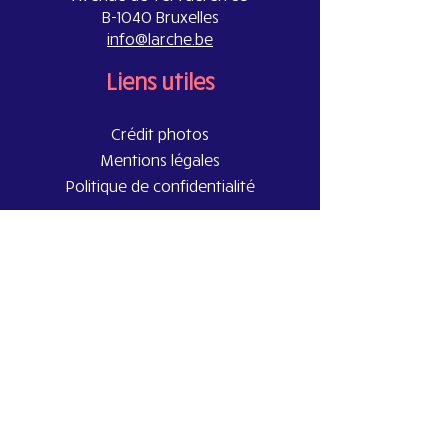
B-1040 Bruxelles
info@larche.be
Liens utiles
Crédit photos
Mentions légales
Politique de confidentialité
Abonnez-vous à notre newsletter !
Prénom
Nom de famille
E-mail