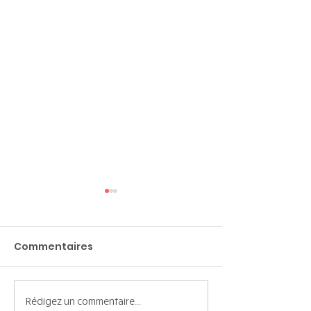
Commentaires
Rédigez un commentaire...
L'inclusion par les
Un nouvel esp